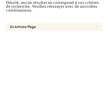
Désolé, aucun résultat ne correspond à vos critères
30
de recherche. Veuillez réessayer avec de nouvelles
combinaisons.
Réinitialiser
Durées
1
Jour
2
semaines
1
mois
Types
Sphérique
Torique
Multifocale
Marques