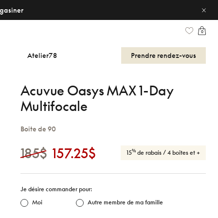
gasiner
0
Atelier78
Prendre
rendez-vous
Acuvue Oasys MAX 1-Day
Multifocale
Boite de 90
185$
157.25$
%
15
de rabais
/ 4 boîtes et +
Je désire commander pour:
Moi
Autre membre de ma famille