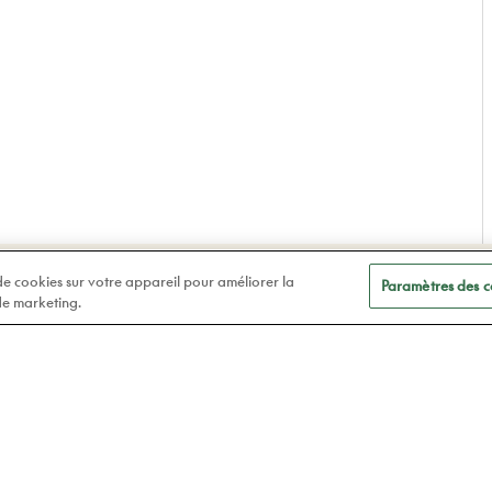
A
Soins des yeux
 de cookies sur votre appareil pour améliorer la
Paramètres des c
t
 de marketing.
Lunettes
Atelier78
Verres de contact
Prendre rendez-vous