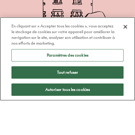
En cliquant sur « Accepter tous les cookies », vous acceptez
le stockage de cookies sur votre appareil pour améliorer la
navigation sur le site, analyser son utilisation et contribuer à
nos efforts de marketing.
Paramètres des cookies
Tout refuser
100% québécois et
Autoriser tous les cookies
indépendant
Notre groupe est détenu à 100% par des
professionnels de l'optique québécois
depuis 1978.