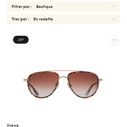
Filtrer par :
Trier par :
SOLAIRES
25
%
KREWE
Réinitialiser
Types
Optiques
Solaires
Sport
Genres
Formes
Krewe
Matériaux