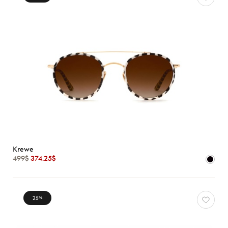
Krewe
499$
374.25$
25
%