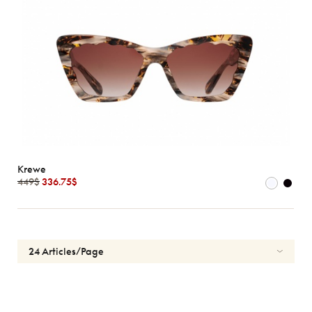
Krewe
449$
336.75$