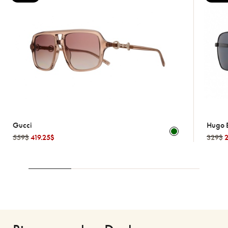
Hugo Boss
329$
246.75$