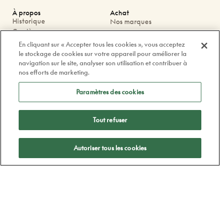
À propos
Achat
Historique
Nos marques
Carrières
Nos marques exclusives
Blogue
Promotions
En cliquant sur « Accepter tous les cookies », vous acceptez
Corporatif
Garantie
le stockage de cookies sur votre appareil pour améliorer la
Politique d’achat
navigation sur le site, analyser son utilisation et contribuer à
Facebook
nos efforts de marketing.
Financement
Instagram
Foire aux questions
Paramètres des cookies
Tiktok
Linkedin
Tout refuser
Nous joindre
Prendre rendez-vous
Nos boutiques
Autoriser tous les cookies
Contactez-nous
contact@doyle.ca