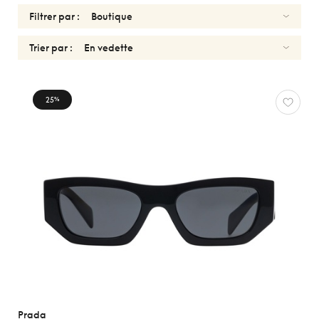
Filtrer par :
Trier par :
SOLAIRES
25
%
PRADA
Réinitialiser
Types
Optiques
Solaires
Sport
Genres
Formes
Prada
Matériaux