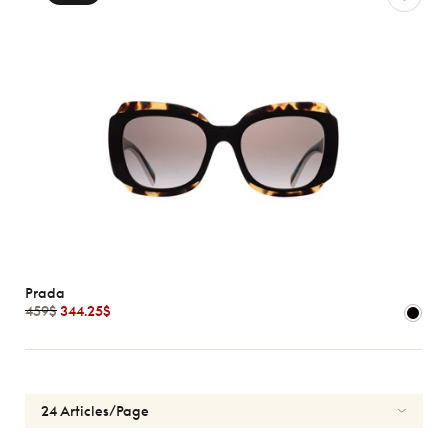
Prada
459$
344.25$