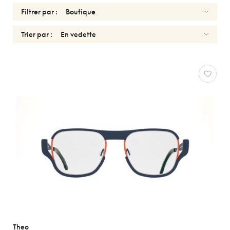
Filtrer par :
Trier par :
OPTIQUES
THEO
Réinitialiser
Types
Optiques
Solaires
Genres
Formes
Matériaux
Theo