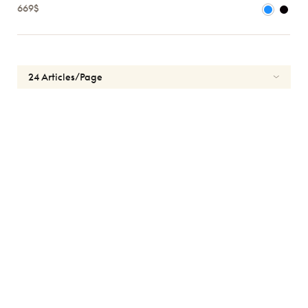
Marques
669$
Atelier
78
*Exclusivité
Gucci
J.F.
Rey
Lacoste
Longchamp
Oakley
Oliver
Peoples
Ray-
Ban
Theo
*Exclusivité
Tom
Ford