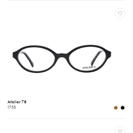
Atelier 78
175$