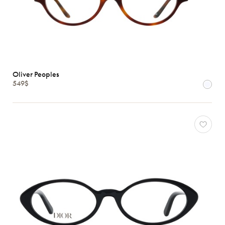
Oliver Peoples
549$