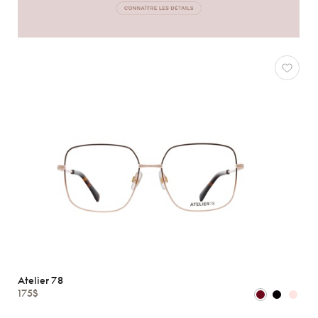
Atelier 78
175$