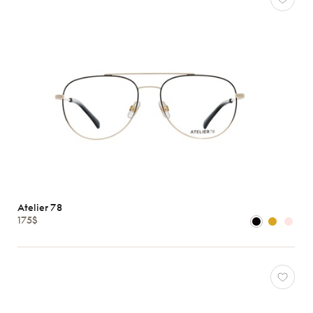
Atelier 78
175$