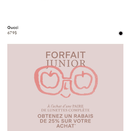
Gucci
679$