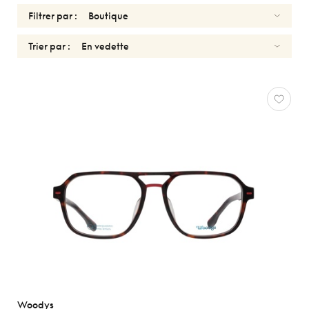
Filtrer par :
Trier par :
OPTIQUES
Réinitialiser
Types
Optiques
Solaires
Genres
Formes
Matériaux
Marques
Woodys