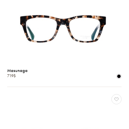
Masunaga
719$