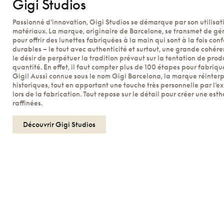
Gigi Studios
Passionné d’innovation, Gigi Studios se démarque par son utilisat
matériaux. La marque, originaire de Barcelone, se transmet de gé
pour offrir des lunettes fabriquées à la main qui sont à la fois con
durables – le tout avec authenticité et surtout, une grande cohére
le désir de perpétuer la tradition prévaut sur la tentation de pro
quantité. En effet, il faut compter plus de 100 étapes pour fabriqu
Gigi! Aussi connue sous le nom Gigi Barcelona, la marque réinterp
historiques, tout en apportant une touche très personnelle par l’
lors de la fabrication. Tout repose sur le détail pour créer une est
raffinées.
Découvrir Gigi Studios