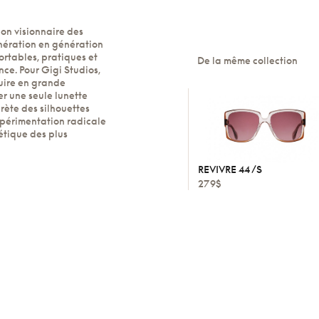
ion visionnaire des
nération en génération
fortables, pratiques et
De la même collection
nce. Pour Gigi Studios,
duire en grande
er une seule lunette
rète des silhouettes
expérimentation radicale
hétique des plus
REVIVRE 44 /S
279$