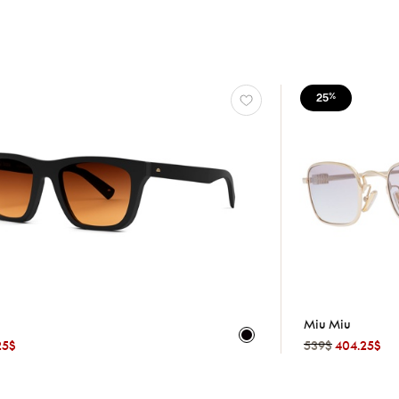
25
%
Miu Miu
25$
539$
404.25$