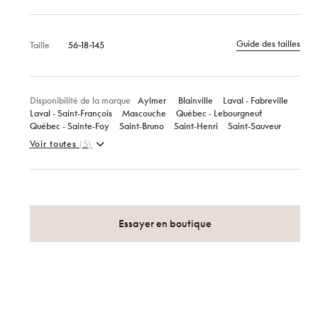
Guide des tailles
Taille
56-18-145
Disponibilité de la marque
Aylmer
Blainville
Laval ‑ Fabreville
Laval ‑ Saint‑François
Mascouche
Québec ‑ Lebourgneuf
Québec ‑ Sainte‑Foy
Saint‑Bruno
Saint‑Henri
Saint‑Sauveur
Voir toutes
(5)
Essayer en boutique