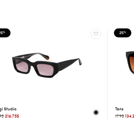
25
25
%
%
gi Studio
Tens
9$
216.75$
179$
134.