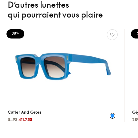
D’autres lunettes
qui pourraient vous plaire
25
%
Cutler And Gross
Gi
549$
411.75$
28