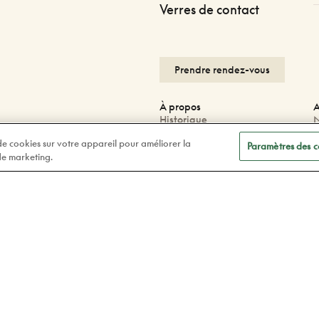
Verres de contact
Prendre rendez-vous
À propos
A
Historique
N
Carrières
N
 de cookies sur votre appareil pour améliorer la
Blogue
P
Paramètres des c
 de marketing.
Corporatif
G
P
F
Facebook
F
Instagram
Tiktok
Linkedin
Politique de confidentialité
Lég