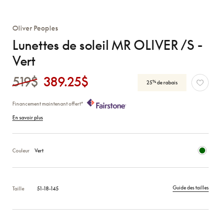
Oliver Peoples
Lunettes de soleil MR OLIVER /S -
Vert
519$
389.25$
%
25
de rabais
Financement maintenant offert*
En savoir plus
Couleur
Vert
Guide des tailles
Taille
51-18-145