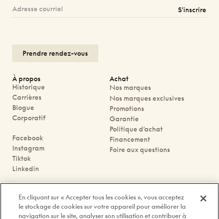
S'inscrire
Prendre rendez-vous
À propos
Achat
Historique
Nos marques
Carrières
Nos marques exclusives
Blogue
Promotions
Corporatif
Garantie
Politique d’achat
Facebook
Financement
Instagram
Foire aux questions
Tiktok
Linkedin
Nous joindre
En cliquant sur « Accepter tous les cookies », vous acceptez
Prendre rendez-vous
le stockage de cookies sur votre appareil pour améliorer la
Nos boutiques
navigation sur le site, analyser son utilisation et contribuer à