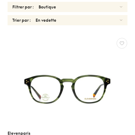
Filtrer par :
Trier par :
ELEVENPARIS
Réinitialiser
Types
Optiques
Solaires
Genres
Formes
Matériaux
Marques
Elevenparis