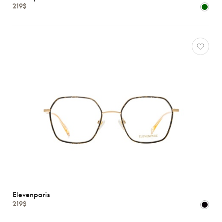
Atelier
219$
78
*Exclusivité
Elevenparis
Gucci
J.F.
Rey
Lacoste
Longchamp
Oakley
Oliver
Peoples
Ray-
Ban
Tom
Ford
Elevenparis
Voir
219$
toutes