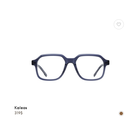
FEMMES
KALEOS
Réinitialiser
Types
Optiques
Solaires
Genres
Kaleos
Femmes
319$
Hommes
Enfants