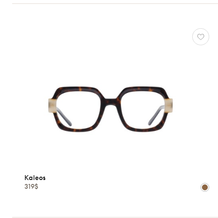
Formes
Matériaux
Marques
Atelier
78
*Exclusivité
Gucci
J.F.
Rey
Kaleos
Lacoste
Longchamp
Oakley
Kaleos
Oliver
319$
Peoples
Ray-