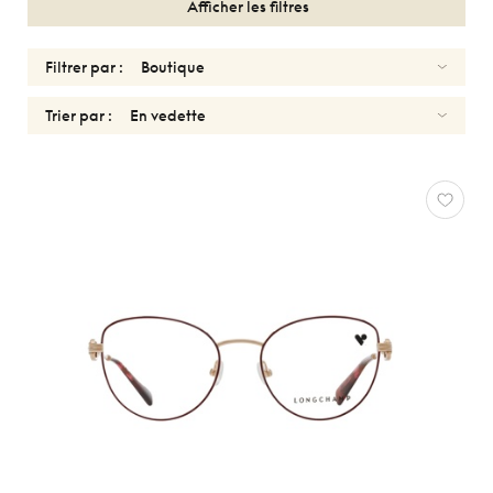
Afficher les filtres
Filtrer par :
Trier par :
HOMMES
LONGCHAMP
Réinitialiser
Types
Optiques
Solaires
Genres
Femmes
Hommes