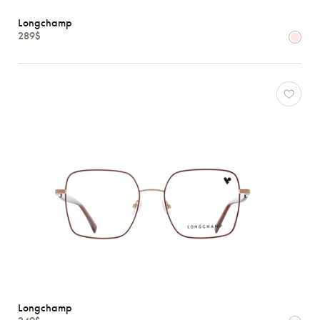
Enfants
Longchamp
289$
Formes
Matériaux
Marques
Atelier
78
*Exclusivité
Gucci
J.F.
Rey
Lacoste
Longchamp
Oakley
Oliver
Peoples
Longchamp
Ray-