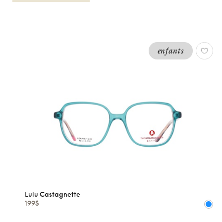
enfants
OPTIQUES
ENFANTS
GARCONS
LULU
CASTAGNETTE
Réinitialiser
Types
Optiques
Lulu Castagnette
199$
Solaires