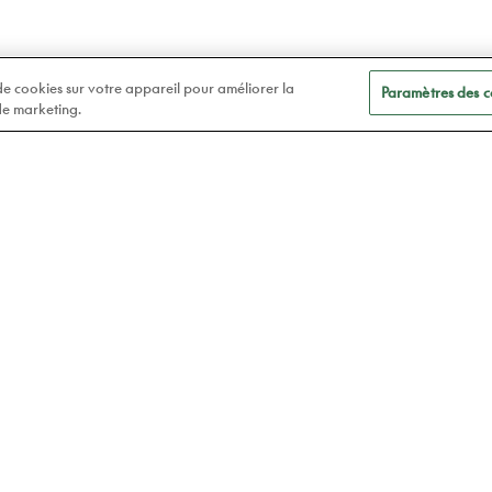
 de cookies sur votre appareil pour améliorer la
Paramètres des c
 de marketing.
A
Soins des yeux
t
Lunettes
Atelier78
Verres de contact