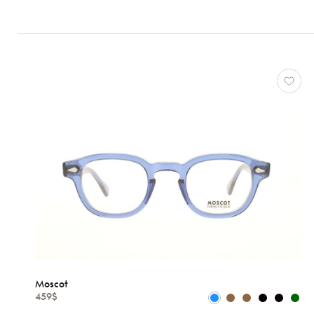
Femmes
Hommes
Enfants
Formes
Matériaux
Marques
Atelier
78
*Exclusivité
Gucci
J.F.
Rey
Lacoste
Longchamp
Moscot
Moscot
459$
*Exclusivité