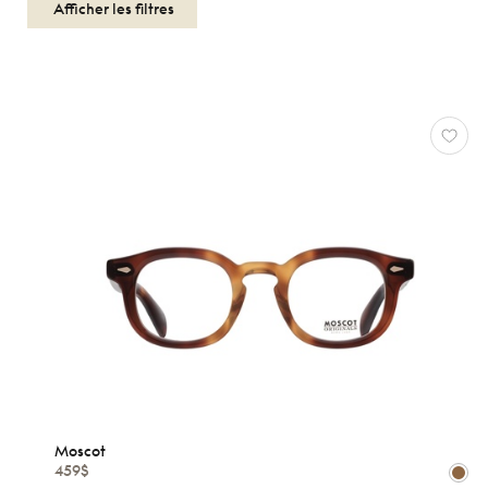
Afficher les filtres
OPTIQUES
HOMMES
MOSCOT
Réinitialiser
Types
Optiques
Solaires
Moscot
Genres
459$