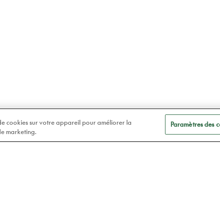
 de cookies sur votre appareil pour améliorer la
Paramètres des c
 de marketing.
A
Soins des yeux
t
Lunettes
Atelier78
Verres de contact
Prendre rendez-vous