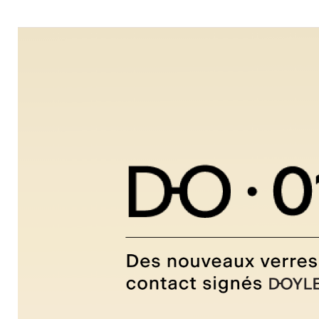
Oakley
Oliver
Peoples
Ray-
Ban
Tom
Ford
Voir
toutes
Caractéristiques