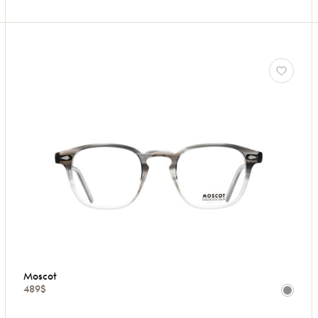
Moscot
489$