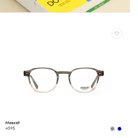
Moscot
459$