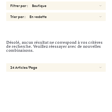
Filtrer par :
Trier par :
OPTIQUES
Désolé, aucun résultat ne correspond à vos critères
Réinitialiser
de recherche. Veuillez réessayer avec de nouvelles
combinaisons.
Types
Optiques
Solaires
Genres
Formes
Matériaux
Marques