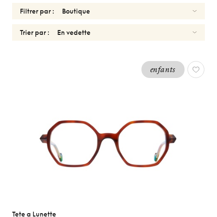
Filtrer par :
Trier par :
OPTIQUES
enfants
ENFANTS
GARCONS
TETE A
LUNETTE
Réinitialiser
Types
Optiques
Solaires
Genres
Tete a Lunette