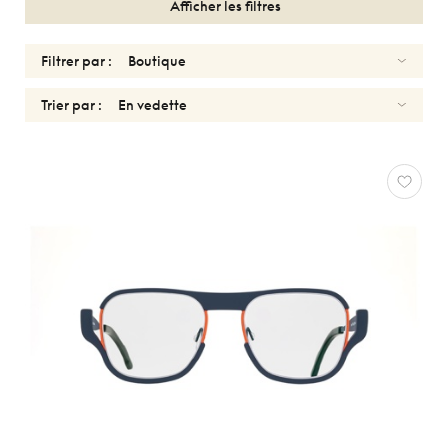
Afficher les filtres
Filtrer par :
Trier par :
OPTIQUES
HOMMES
THEO
Réinitialiser
Types
Optiques
Solaires
Genres
Femmes