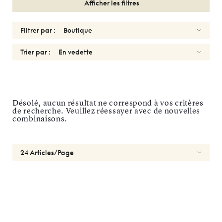
Afficher les filtres
Filtrer par :
Trier par :
SOLAIRES
FEMMES
Désolé, aucun résultat ne correspond à vos critères
de recherche. Veuillez réessayer avec de nouvelles
GARRETT
LEIGHT
combinaisons.
Réinitialiser
Types
Optiques
Solaires
Sport