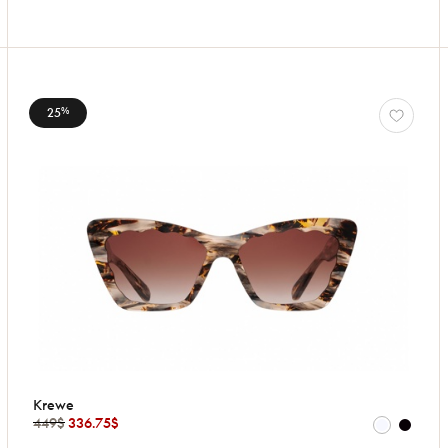
25
%
Krewe
449$
336.75$