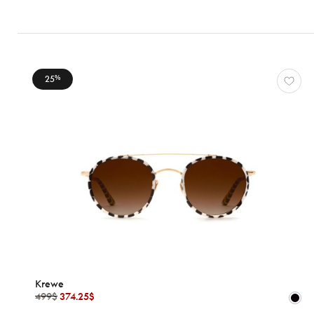
Genres
Femmes
Hommes
Enfants
25
%
Formes
Matériaux
Marques
Atelier
78
*Exclusivité
Gucci
J.F.
Rey
Krewe
Krewe
*Exclusivité
499$
374.25$
Lacoste