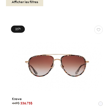
Afficher les filtres
25
%
SOLAIRES
FEMMES
KREWE
Réinitialiser
Types
Optiques
Solaires
Sport
Krewe
449$
336.75$