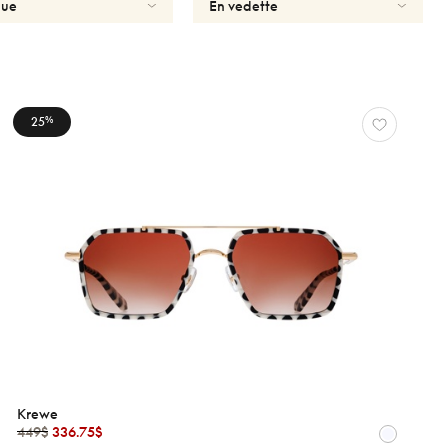
25
%
Krewe
449$
336.75$