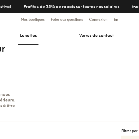
stival
Profitez de 25% de rabais sur toutes nos solaires
Ma
Nos boutiques
Foire aux questions
Connexion
En
Lunettes
Verres de contact
ur
andes
érieure.
s à être
Filtrer par