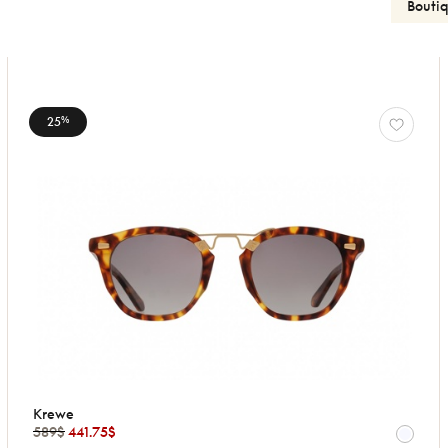
25
%
Krewe
589$
441.75$