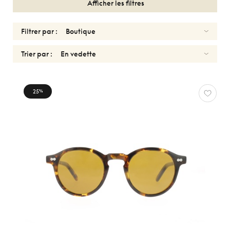
Afficher les filtres
Filtrer par :
Trier par :
SOLAIRES
25
%
HOMMES
MOSCOT
Réinitialiser
Types
Optiques
Solaires
Sport
Genres