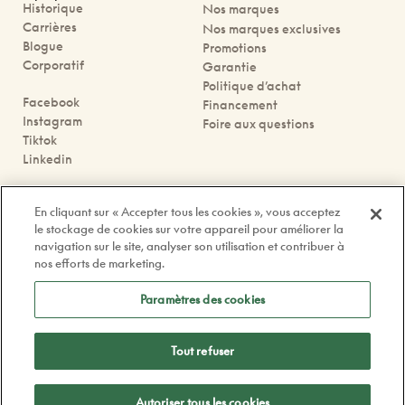
Historique
Nos marques
Carrières
Nos marques exclusives
Blogue
Promotions
Corporatif
Garantie
Politique d’achat
Facebook
Financement
Instagram
Foire aux questions
Tiktok
Linkedin
Nous joindre
En cliquant sur « Accepter tous les cookies », vous acceptez
Prendre rendez-vous
le stockage de cookies sur votre appareil pour améliorer la
Nos boutiques
navigation sur le site, analyser son utilisation et contribuer à
Contactez-nous
nos efforts de marketing.
contact@doyle.ca
Paramètres des cookies
Tout refuser
Politique de confidentialité
Légal
Autoriser tous les cookies