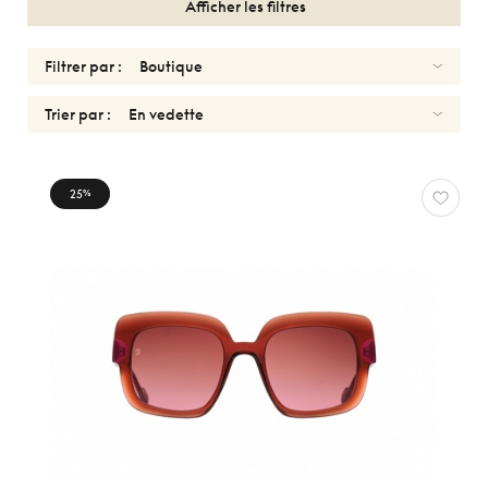
Afficher les filtres
Filtrer par :
Trier par :
SOLAIRES
25
%
CAROLINE
ABRAM
Réinitialiser
Types
Optiques
Solaires
Sport
Genres