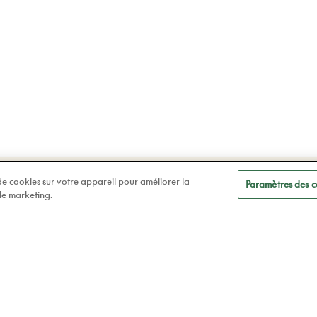
A
Soins des yeux
 de cookies sur votre appareil pour améliorer la
Paramètres des c
t
 de marketing.
Lunettes
Atelier78
Verres de contact
Prendre rendez-vous