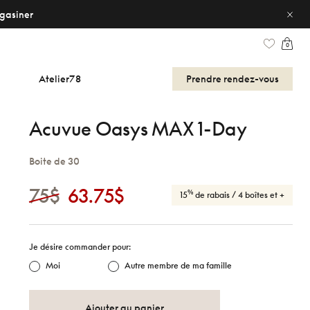
gasiner
0
Atelier78
Prendre
rendez-vous
Acuvue Oasys MAX 1-Day
Boite de 30
75$
63.75$
%
15
de rabais
/ 4 boîtes et +
Je désire commander pour:
Moi
Autre membre de ma famille
Ajouter au panier