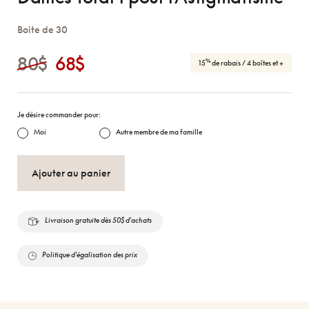
Boite de 30
80$
68$
%
15
de rabais
/ 4 boîtes et +
Je désire commander pour:
Moi
Autre membre de ma famille
Ajouter au panier
Livraison gratuite dès 50$ d'achats
Politique d'égalisation des prix