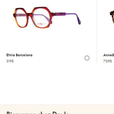
Etnia Barcelona
Anne&
319$
709$