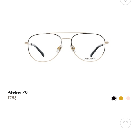
Atelier 78
175$