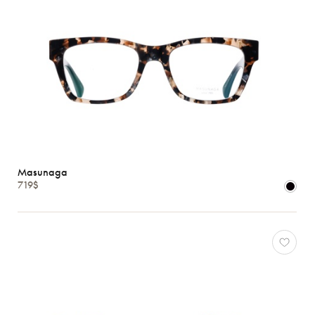
Masunaga
719$