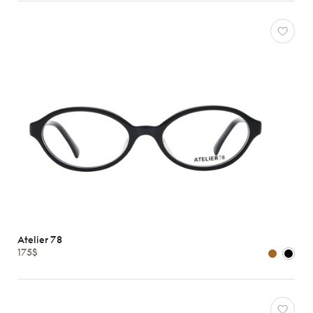
Atelier 78
175$