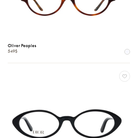
Oliver Peoples
549$