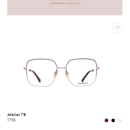
Atelier 78
175$