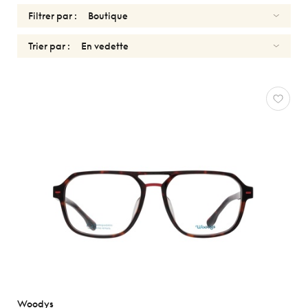
Filtrer par :
Trier par :
OPTIQUES
Réinitialiser
Types
Optiques
Solaires
Genres
Formes
Matériaux
Marques
Woodys