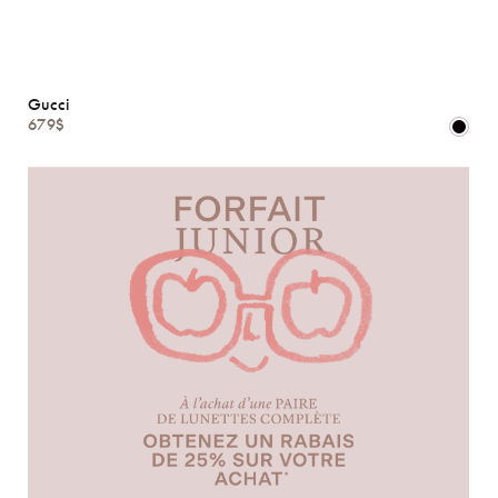
Gucci
679$