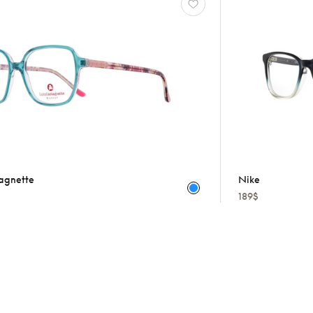
agnette
Nike
189$