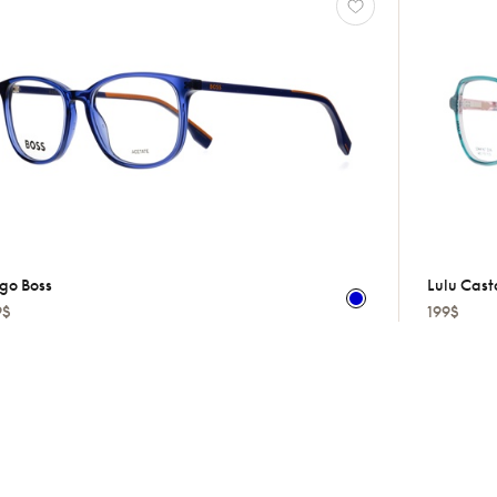
go Boss
Lulu Cast
9$
199$