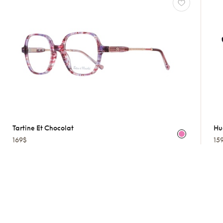
Tartine Et Chocolat
Hu
169$
15