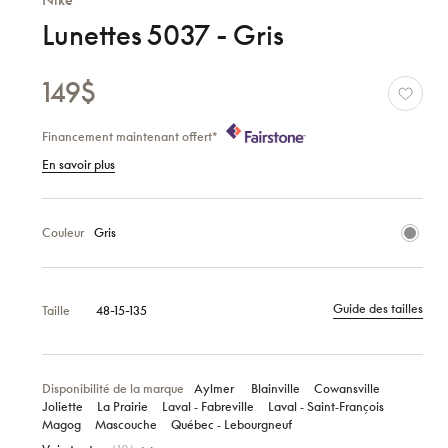
Lunettes 5037 - Gris
149$
Financement maintenant offert*
En savoir plus
Couleur
Gris
Guide des tailles
Taille
48-15-135
Disponibilité de la marque
Aylmer
Blainville
Cowansville
Joliette
La Prairie
Laval ‑ Fabreville
Laval ‑ Saint‑François
Magog
Mascouche
Québec ‑ Lebourgneuf