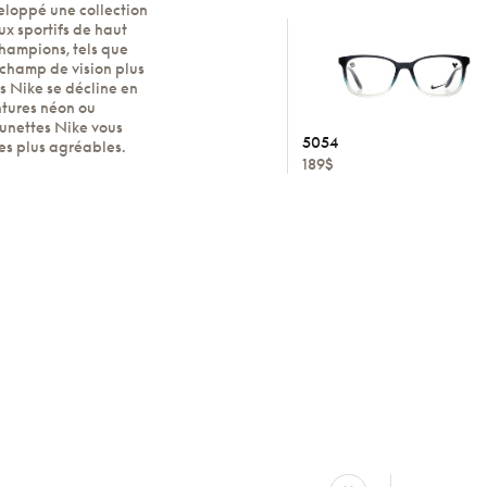
eloppé une collection
aux sportifs de haut
hampions, tels que
 champ de vision plus
es Nike se décline en
ntures néon ou
lunettes Nike vous
5054
des plus agréables.
189$