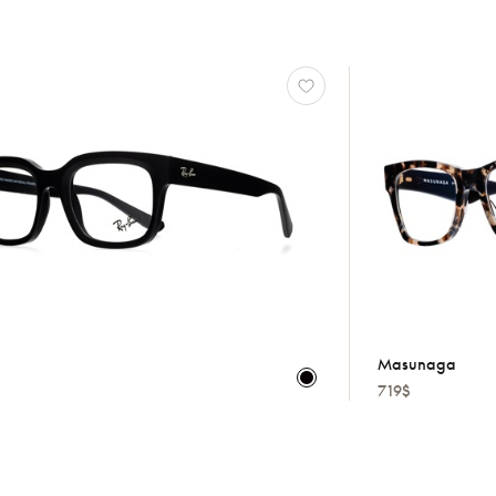
Masunaga
719$