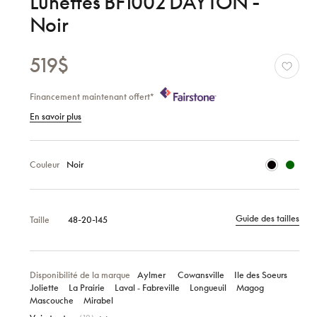
Lunettes BF1002 DAYTON -
Noir
519$
Financement maintenant offert*
En savoir plus
Couleur
Noir
Guide des tailles
Taille
48-20-145
Disponibilité de la marque
Aylmer
Cowansville
Ile des Soeurs
Joliette
La Prairie
Laval ‑ Fabreville
Longueuil
Magog
Mascouche
Mirabel