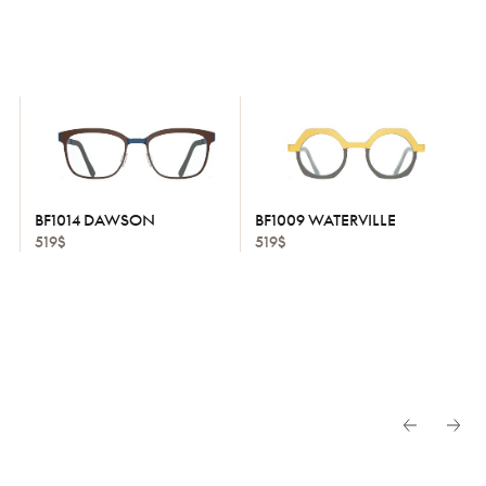
BF1014 DAWSON
BF1009 WATERVILLE
519$
519$