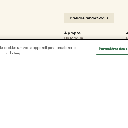
Prendre rendez-vous
À propos
A
Historique
N
Carrières
N
 de cookies sur votre appareil pour améliorer la
Blogue
P
Paramètres des c
 de marketing.
Corporatif
G
P
F
Facebook
F
Instagram
Tiktok
Linkedin
Politique de confidentialité
Lég
© 2026 Doyle Optometristes & Opticiens.