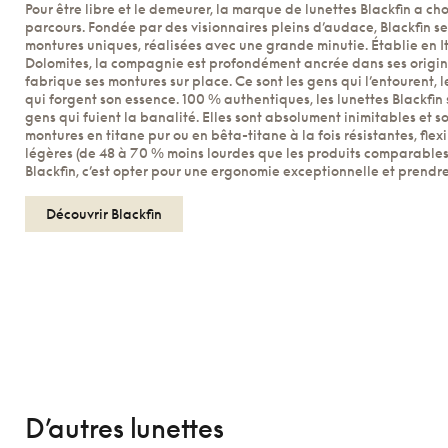
Pour être libre et le demeurer, la marque de lunettes Blackfin a cho
parcours. Fondée par des visionnaires pleins d’audace, Blackfin se
montures uniques, réalisées avec une grande minutie. Établie en I
Dolomites, la compagnie est profondément ancrée dans ses origine
fabrique ses montures sur place. Ce sont les gens qui l’entourent, le 
qui forgent son essence. 100 % authentiques, les lunettes Blackfin
gens qui fuient la banalité. Elles sont absolument inimitables et 
montures en titane pur ou en bêta-titane à la fois résistantes, fle
légères (de 48 à 70 % moins lourdes que les produits comparables)
Blackfin, c’est opter pour une ergonomie exceptionnelle et prendre 
Découvrir Blackfin
D’autres lunettes