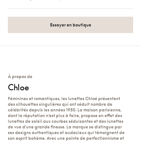
Essayer en boutique
À propos de
Chloe
Féminines et romantiques, les lunettes Chloé présentent
des silhouettes singulières qui ont séduit nombre de
célébrités depuis les années 1950. La maison parisienne,
dont la réputation n’est plus à faire, propose en effet des
lunettes de soleil aux courbes séduisantes et des lunettes
de vue d’une grande finesse. La marque se distingue par
ses designs authentiques et audacieux qui témoignent de
son esprit bohème. Avec une pointe de perfectionnisme et