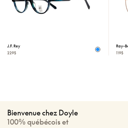
J.f. Rey
Ray-B
229$
119$
Bienvenue chez Doyle
100% québécois et