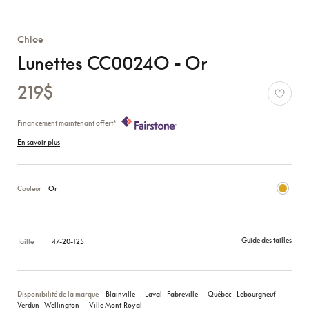
Chloe
Lunettes CC0024O - Or
219$
Financement maintenant offert*
En savoir plus
Couleur
Or
Guide des tailles
Taille
47-20-125
Disponibilité de la marque
Blainville
Laval ‑ Fabreville
Québec ‑ Lebourgneuf
Verdun ‑ Wellington
Ville Mont‑Royal