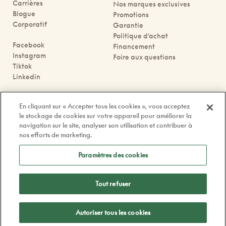
Carrières
Nos marques exclusives
Blogue
Promotions
Corporatif
Garantie
Politique d’achat
Facebook
Financement
Instagram
Foire aux questions
Tiktok
Linkedin
Nous joindre
En cliquant sur « Accepter tous les cookies », vous acceptez
Prendre rendez-vous
le stockage de cookies sur votre appareil pour améliorer la
Nos boutiques
navigation sur le site, analyser son utilisation et contribuer à
Contactez-nous
nos efforts de marketing.
contact@doyle.ca
Paramètres des cookies
Tout refuser
Politique de confidentialité
Légal
Autoriser tous les cookies
© 2026 Doyle Optometristes & Opticiens. Tous Droits Réservés.