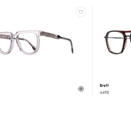
Brett
449$