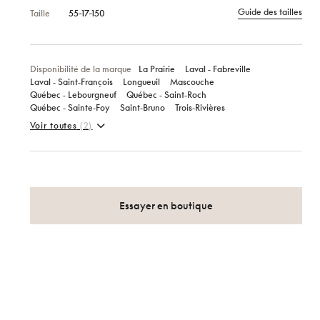
Guide des tailles
Taille
55-17-150
Disponibilité de la marque
La Prairie
Laval ‑ Fabreville
Laval ‑ Saint‑François
Longueuil
Mascouche
Québec ‑ Lebourgneuf
Québec ‑ Saint‑Roch
Québec ‑ Sainte‑Foy
Saint‑Bruno
Trois‑Rivières
Voir toutes
(2)
Essayer en boutique