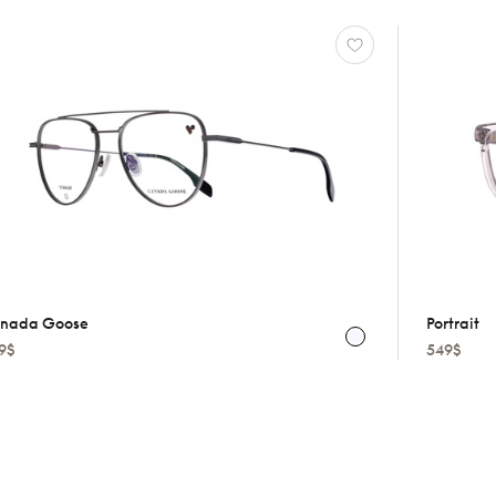
nada Goose
Portrait
9$
549$