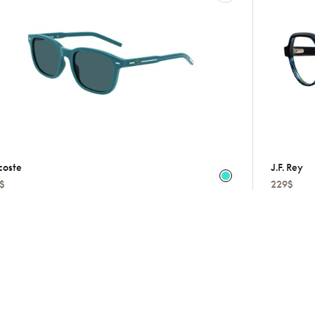
coste
J.f. Rey
9$
229$