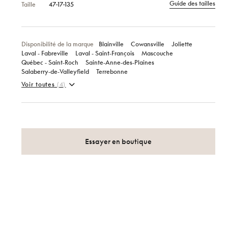
Guide des tailles
Taille
47-17-135
Disponibilité de la marque
Blainville
Cowansville
Joliette
Laval ‑ Fabreville
Laval ‑ Saint‑François
Mascouche
Québec ‑ Saint‑Roch
Sainte‑Anne‑des‑Plaines
Salaberry‑de‑Valleyfield
Terrebonne
Voir toutes
(4)
Essayer en boutique