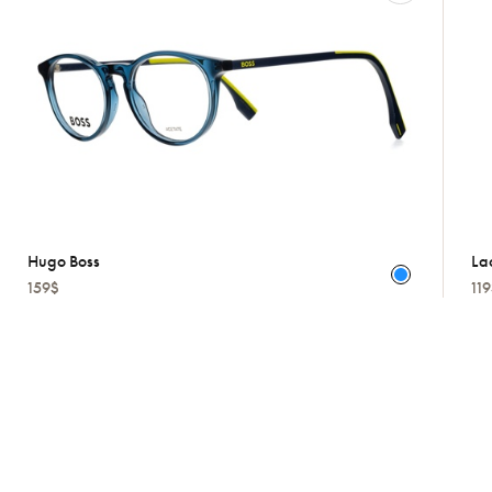
Hugo Boss
La
159$
11