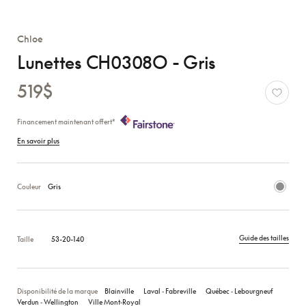
Chloe
Lunettes CH0308O - Gris
519$
Financement maintenant offert*
En savoir plus
Couleur
Gris
Guide des tailles
Taille
53-20-140
Disponibilité de la marque
Blainville
Laval ‑ Fabreville
Québec ‑ Lebourgneuf
Verdun ‑ Wellington
Ville Mont‑Royal