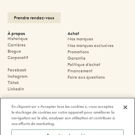
Prendre rendez-vous
À propos
Achat
Historique
Nos marques
Carrières
Nos marques exclusives
Blogue
Promotions
Corporatif
Garantie
Politique d’achat
Facebook
Financement
Instagram
Foire aux questions
Tiktok
Linkedin
Nous joindre
En cliquant sur « Accepter tous les cookies », vous acceptez
Prendre rendez-vous
le stockage de cookies sur votre appareil pour améliorer la
Nos boutiques
navigation sur le site, analyser son utilisation et contribuer à
Contactez-nous
nos efforts de marketing.
contact@doyle.ca