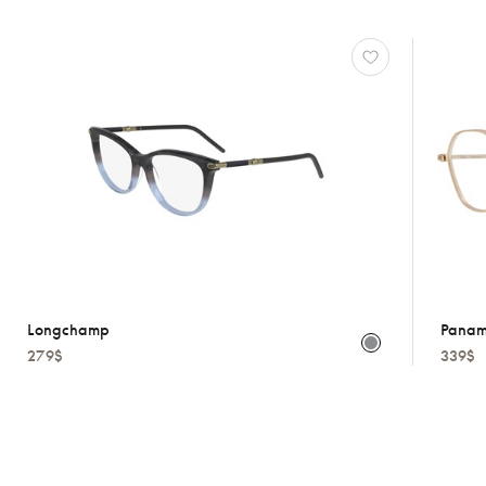
Longchamp
Pana
279$
339$