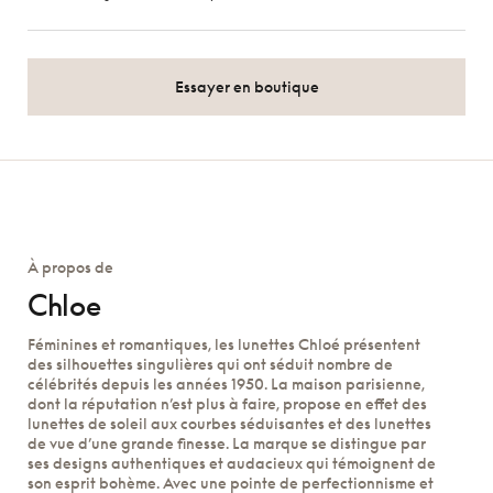
Essayer en boutique
À propos de
Chloe
Féminines et romantiques, les lunettes Chloé présentent
des silhouettes singulières qui ont séduit nombre de
célébrités depuis les années 1950. La maison parisienne,
dont la réputation n’est plus à faire, propose en effet des
lunettes de soleil aux courbes séduisantes et des lunettes
de vue d’une grande finesse. La marque se distingue par
ses designs authentiques et audacieux qui témoignent de
son esprit bohème. Avec une pointe de perfectionnisme et