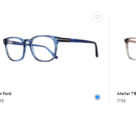
m Ford
Atelier 7
9$
175$