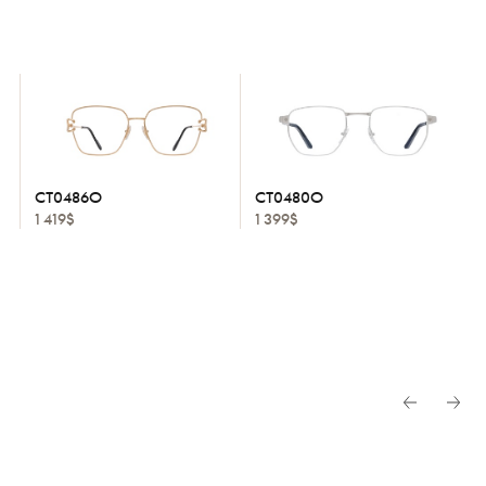
CT0486O
CT0480O
1 419$
1 399$