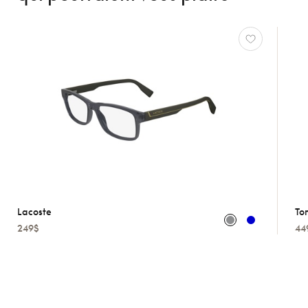
Lacoste
To
249$
44