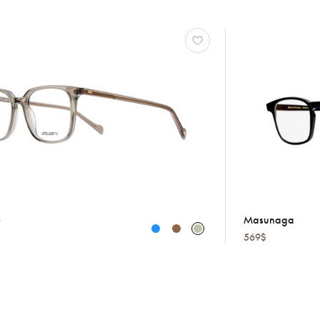
8
Masunaga
569$