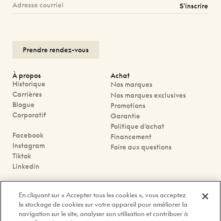
S'inscrire
Prendre rendez-vous
À propos
Achat
Historique
Nos marques
Carrières
Nos marques exclusives
Blogue
Promotions
Corporatif
Garantie
Politique d’achat
Facebook
Financement
Instagram
Foire aux questions
Tiktok
Linkedin
Nous joindre
En cliquant sur « Accepter tous les cookies », vous acceptez
Prendre rendez-vous
le stockage de cookies sur votre appareil pour améliorer la
Nos boutiques
navigation sur le site, analyser son utilisation et contribuer à
Contactez-nous