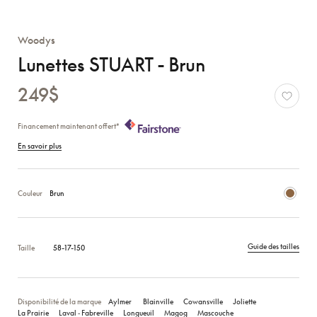
Woodys
Lunettes STUART - Brun
249$
Financement maintenant offert*
En savoir plus
Couleur
Brun
Guide des tailles
Taille
58-17-150
Disponibilité de la marque
Aylmer
Blainville
Cowansville
Joliette
La Prairie
Laval ‑ Fabreville
Longueuil
Magog
Mascouche