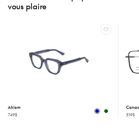
vous plaire
Ahlem
Canad
749$
519$