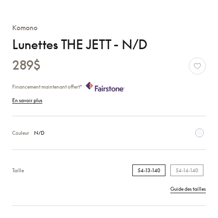
Komono
Lunettes THE JETT - N/D
289$
Financement maintenant offert*
En savoir plus
Couleur
N/D
Taille
54-13-140
54-14-140
Guide des tailles