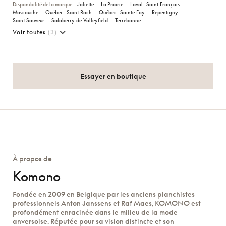
Disponibilité de la marque
Joliette
La Prairie
Laval ‑ Saint‑François
Mascouche
Québec ‑ Saint‑Roch
Québec ‑ Sainte‑Foy
Repentigny
Saint‑Sauveur
Salaberry‑de‑Valleyfield
Terrebonne
Voir toutes
(3)
Essayer en boutique
À propos de
Komono
Fondée en 2009 en Belgique par les anciens planchistes
professionnels Anton Janssens et Raf Maes, KOMONO est
profondément enracinée dans le milieu de la mode
anversoise. Réputée pour sa vision distincte et son