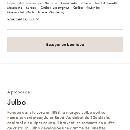
Disponibilité de la marque
Blainville
Cowansville
Joliette
Laval ‑ Fabreville
Mascouche
Mirabel
Québec ‑ Lebourgneuf
Québec ‑ Neufchâtel
Québec ‑ Saint‑Roch
Québec ‑ Sainte‑Foy
Voir toutes
(12)
Essayer en boutique
À propos de
Julbo
Fondée dans le Jura en 1888, la marque Julbo doit son
nom à son créateur, Jules Baud. Au début du 20e siècle,
aspirant à équiper ceux qui bravent les sommets en quête
de cristaux, Julbo développe une gamme de lunettes