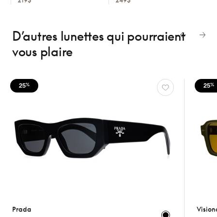
D’autres lunettes
qui pourraient
vous plaire
25
25
%
%
Prada
Vision