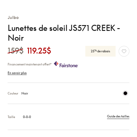
Julbo
Lunettes de soleil JS571 CREEK -
Noir
159$
119.25$
%
25
de rabais
Financement maintenant offert*
En savoir plus
Couleur
Noir
Guide des tailles
Taille
0-0-0