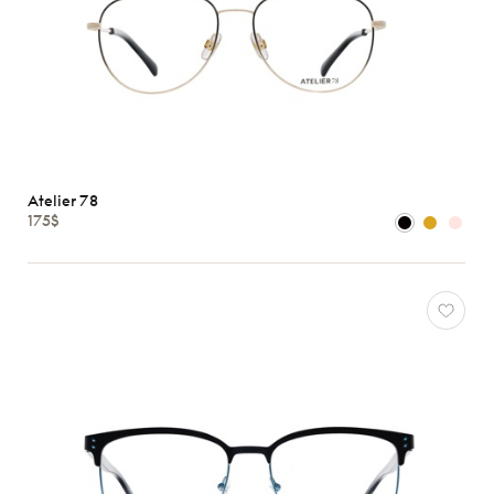
Atelier 78
175$