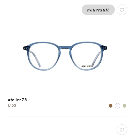
nouveauté
Atelier 78
175$