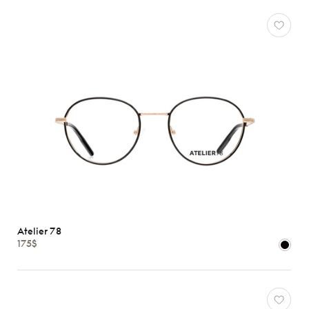
Atelier 78
175$