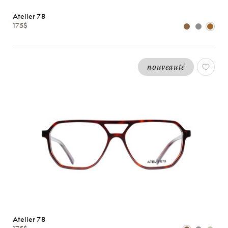
Enfants
Atelier 78
175$
Formes
Matériaux
nouveauté
Marques
Atelier
78
*Exclusivité
Gucci
J.F.
Rey
Lacoste
Longchamp
Oakley
Oliver
Peoples
Atelier 78
Ray-