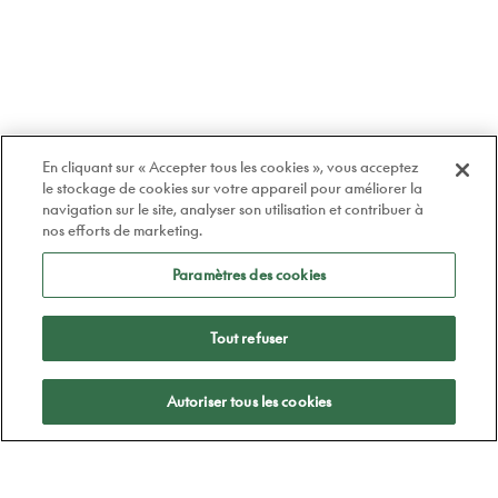
En cliquant sur « Accepter tous les cookies », vous acceptez
le stockage de cookies sur votre appareil pour améliorer la
navigation sur le site, analyser son utilisation et contribuer à
nos efforts de marketing.
Paramètres des cookies
Tout refuser
Appliquer
Autoriser tous les cookies