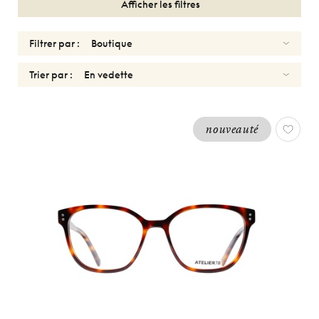
Afficher les filtres
Filtrer par :
Trier par :
FEMMES
nouveauté
ATELIER
78
Réinitialiser
Types
Optiques
Solaires
Genres
Femmes
Hommes