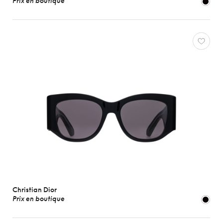
Prix en boutique
Oliver
Peoples
Ray-
Ban
Tom
Ford
Voir
toutes
Caractéristiques
Christian Dior
Prix en boutique