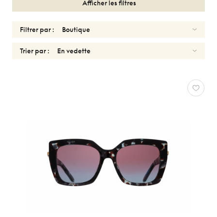
Afficher les filtres
Filtrer par :
Trier par :
FEMMES
CHRISTIAN
DIOR
Réinitialiser
Types
Optiques
Solaires
Genres
Femmes
Hommes