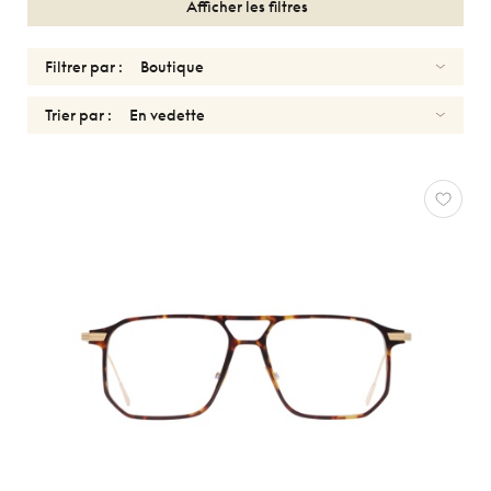
Afficher les filtres
Filtrer par :
Trier par :
HOMMES
CUTLER
AND
GROSS
Réinitialiser
Types
Optiques
Solaires
Genres
Femmes