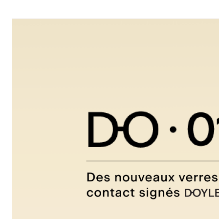
Oliver
Peoples
Ray-
Ban
Tom
Ford
Voir
toutes
Caractéristiques