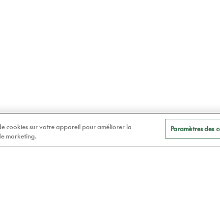
 de cookies sur votre appareil pour améliorer la
Paramètres des c
 de marketing.
A
Soins des yeux
t
Lunettes
Atelier78
Verres de contact