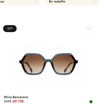
25
%
Etnia Barcelona
269$
201.75$