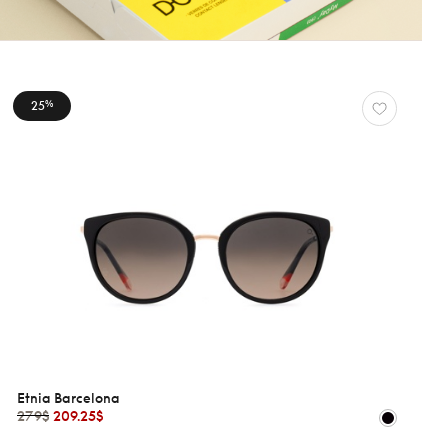
25
%
Etnia Barcelona
279$
209.25$