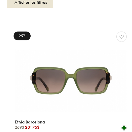
Afficher les filtres
25
%
FEMMES
ETNIA
BARCELONA
Réinitialiser
Types
Optiques
Solaires
Genres
Etnia Barcelona
269$
201.75$
Femmes