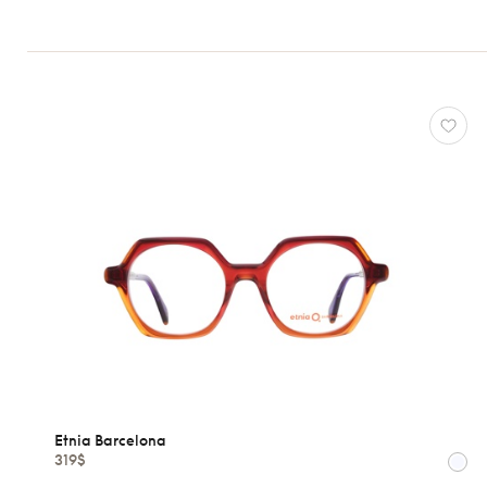
Hommes
Enfants
Formes
Matériaux
Marques
Atelier
78
*Exclusivité
Etnia
Barcelona
Gucci
J.F.
Rey
Lacoste
Etnia Barcelona
Longchamp
319$
Oakley