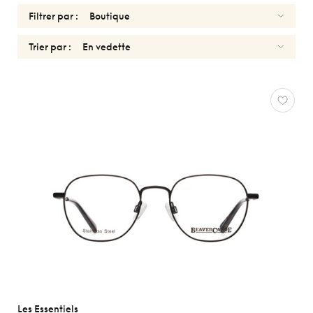
Filtrer par :
Trier par :
LES
ESSENTIELS
Réinitialiser
Types
Optiques
Solaires
Genres
Formes
Matériaux
Marques
Les Essentiels