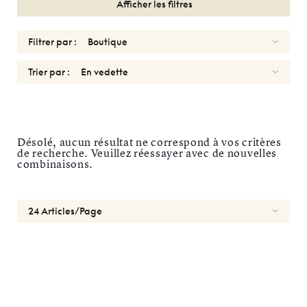
Afficher les filtres
Filtrer par :
Trier par :
OPTIQUES
HOMMES
Désolé, aucun résultat ne correspond à vos critères
de recherche. Veuillez réessayer avec de nouvelles
BLUSH
combinaisons.
Réinitialiser
Types
Optiques
Solaires
Genres
Femmes