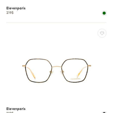
Hommes
Elevenparis
Enfants
219$
Formes
Matériaux
Marques
Atelier
78
*Exclusivité
Elevenparis
Gucci
J.F.
Rey
Lacoste
Longchamp
Oakley
Elevenparis
Oliver