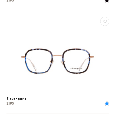
219$
Peoples
Ray-
Ban
Tom
Ford
Voir
toutes
Caractéristiques
Elevenparis
219$