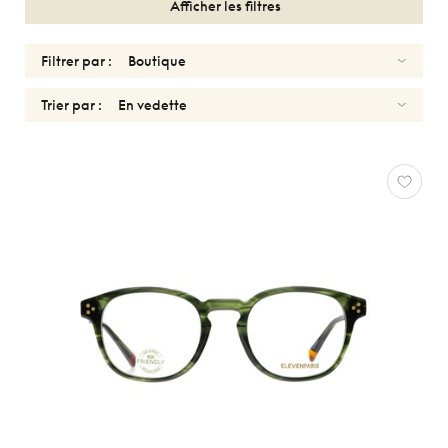
Afficher les filtres
Filtrer par :
Trier par :
OPTIQUES
FEMMES
ELEVENPARIS
Réinitialiser
Types
Optiques
Solaires
Genres
Femmes