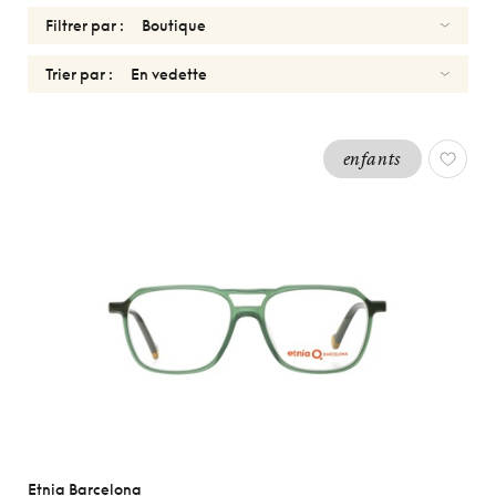
Filtrer par :
Trier par :
OPTIQUES
enfants
ENFANTS
GARCONS
ETNIA
BARCELONA
Réinitialiser
Types
Optiques
Solaires
Genres
Etnia Barcelona