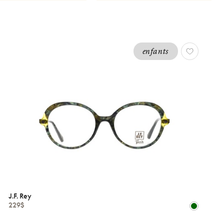
enfants
J.F. Rey
229$