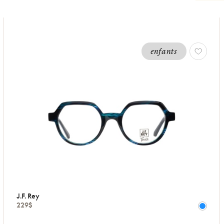
enfants
J.F. Rey
229$