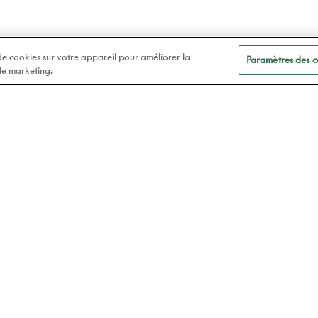
 de cookies sur votre appareil pour améliorer la
Paramètres des c
 de marketing.
A
Soins des yeux
t
Lunettes
Atelier78
Verres de contact