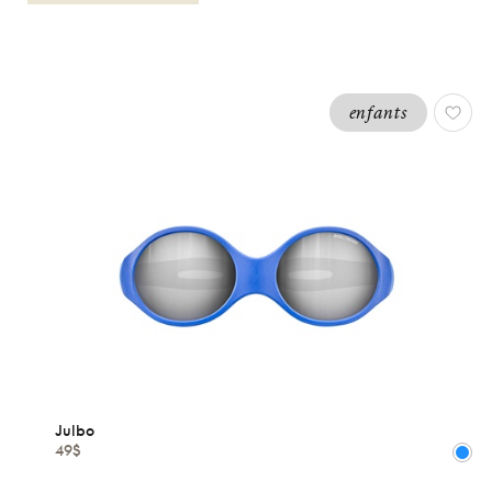
enfants
OPTIQUES
ENFANTS
GARCONS
JULBO
Réinitialiser
Types
Optiques
Julbo
Solaires
49$
Genres