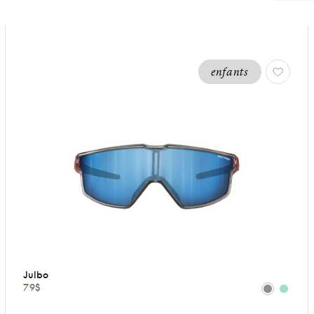
enfants
Julbo
79$