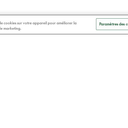
 de cookies sur votre appareil pour améliorer la
Paramètres des c
 de marketing.
A
Soins des yeux
t
Lunettes
Atelier78
Verres de contact