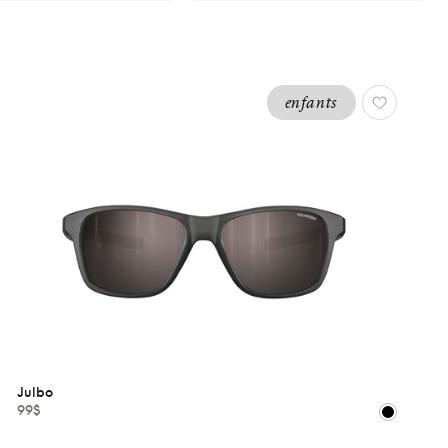
enfants
Julbo
99$