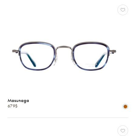
Masunaga
679$