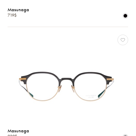
Hommes
Masunaga
Enfants
719$
Formes
Matériaux
Marques
Atelier
78
*Exclusivité
Gucci
J.F.
Rey
Lacoste
Longchamp
Masunaga
*Exclusivité
Masunaga
Oakley