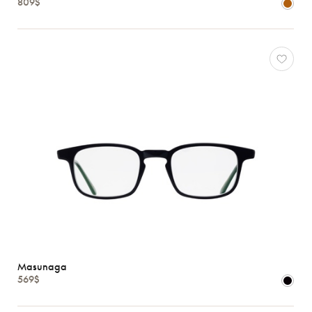
809$
Masunaga
569$