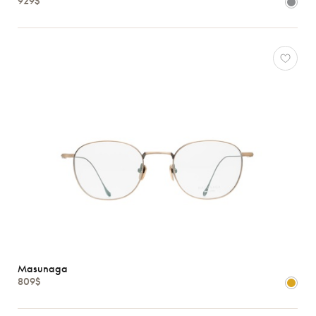
929$
Oliver
Peoples
Ray-
Ban
Tom
Ford
Voir
toutes
Caractéristiques
Masunaga
809$