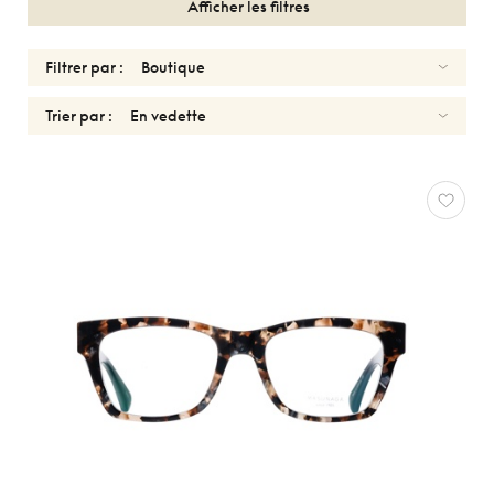
Afficher les filtres
Filtrer par :
Trier par :
OPTIQUES
HOMMES
MASUNAGA
Réinitialiser
Types
Optiques
Solaires
Genres
Femmes