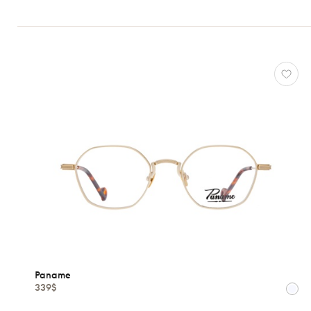
Peoples
Paname
*Exclusivité
Ray-
Ban
Tom
Ford
Voir
toutes
Caractéristiques
Paname
339$