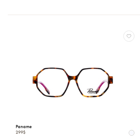
Femmes
Hommes
Enfants
Formes
Matériaux
Marques
Atelier
78
*Exclusivité
Gucci
J.F.
Rey
Lacoste
Longchamp
Oakley
Paname
299$
Oliver