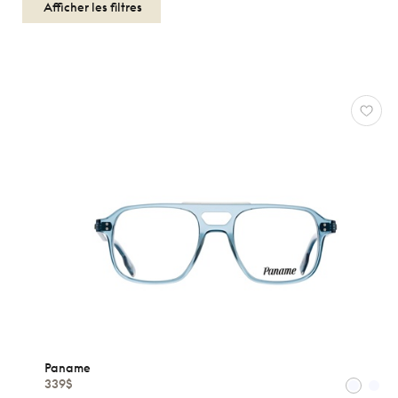
Afficher les filtres
OPTIQUES
FEMMES
PANAME
Réinitialiser
Types
Optiques
Solaires
Paname
Genres
339$