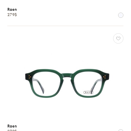
Hommes
Raen
Enfants
279$
Formes
Matériaux
Marques
Atelier
78
*Exclusivité
Gucci
J.F.
Rey
Lacoste
Longchamp
Oakley
Oliver
Raen
Peoples