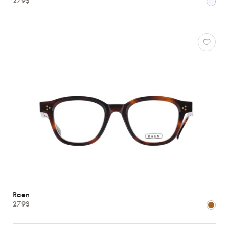
279$
Raen
Ray-
Ban
Tom
Ford
Voir
toutes
Caractéristiques
Raen
279$