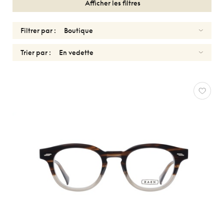
Afficher les filtres
Filtrer par :
Trier par :
OPTIQUES
HOMMES
RAEN
Réinitialiser
Types
Optiques
Solaires
Genres
Femmes